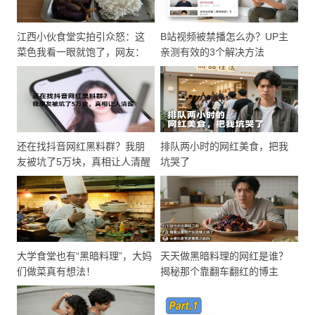
江西小伙食堂实拍引众怒：这
B站视频被禁播怎么办？UP主
菜色我看一眼就饱了，网友：
亲测有效的3个解决方法
点外卖是最后的倔强！
还在找抖音网红黑料群？我朋
排队两小时的网红美食，把我
友被坑了5万块，真相让人清醒
坑哭了
大学食堂也有“黑暗料理”，大妈
天天做黑暗料理的网红是谁？
们做菜真有想法！
揭秘那个靠翻车翻红的博主