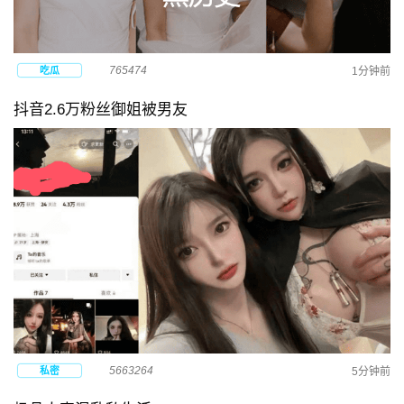
765474
吃瓜
1分钟前
抖音2.6万粉丝御姐被男友
5663264
私密
5分钟前