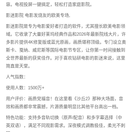
容。电视投屏一键搞定，轻松打造家庭影院。
影迷影院 电影发烧友的欧美专场,
影迷影院是专为电影爱好者打造的软件，尤其擅长欧美电影领
域。它收录了大量好莱坞经典作品和2026年最新院线大片，许
多影片提供4K修复版或蓝光原画，画质堪称顶级。专门设立奥
斯卡、戛纳、威尼斯等国际电影节专区，让你第一时间接触到
全世界最新的获奖佳作。对于喜欢钻研电影的影迷来说，这里
简直是天堂。
人气指数：
使用人数：1500万+
用户评价：画质党福音！在这里看《沙丘2》那种大场面，音
效和画质都非常震撼，片源质量明显比其他平台高出一档。
特色功能：支持多音轨切换（原声/配音）和多字幕选择（中
英双语），满足不同观影需求。深夜模式调教极佳，柔光不刺