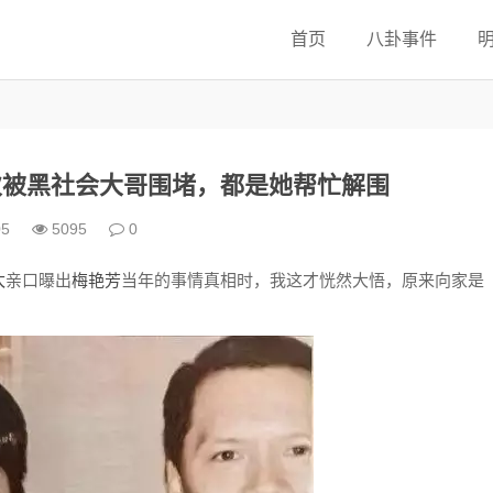
首页
八卦事件
次被黑社会大哥围堵，都是她帮忙解围
05
5095
0
太
亲口曝出
梅艳芳
当年的事情真相时，我这才恍然大悟，原来向家是