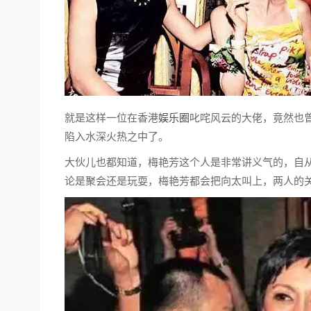
就是这样一位在香港
娱乐圈
叱咤风云的大佬，竟然也
陷入水深火热之中了。
大伙儿也都知道，梅艳芳这个人是非常讲义气的，自
论是聚会还是玩耍，梅艳芳都会把向太叫上，两人的