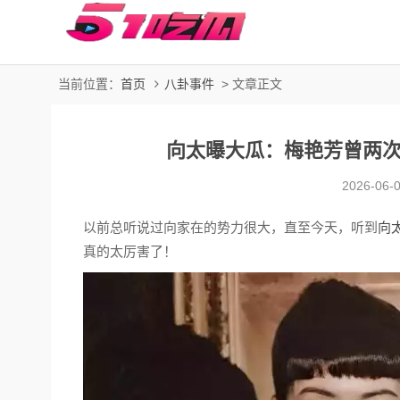
当前位置：
首页
八卦事件
> 文章正文
向太曝大瓜：梅艳芳曾两
2026-06-
以前总听说过向家在的势力很大，直至今天，听到
向
真的太厉害了！