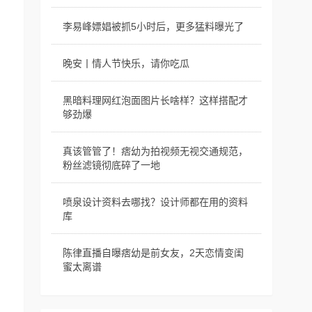
李易峰嫖娼被抓5小时后，更多猛料曝光了
晚安丨情人节快乐，请你吃瓜
黑暗料理网红泡面图片长啥样？这样搭配才
够劲爆
真该管管了！痞幼为拍视频无视交通规范，
粉丝滤镜彻底碎了一地
喷泉设计资料去哪找？设计师都在用的资料
库
陈律直播自曝痞幼是前女友，2天恋情变闺
蜜太离谱