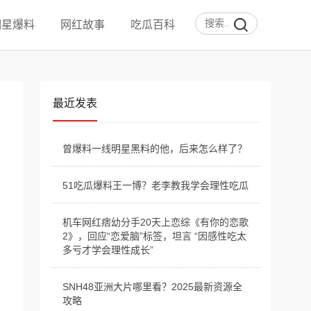
明星爆料
网红故事
吃瓜百科
最近发表
曾爆料一线明星黑料的他，后来怎么样了？
51吃瓜爆料王一博？老李教我学会理性吃瓜
机车网红痞幼分手20天上恋综《有你的恋歌
2》，回应“恋爱脑”标签，坦言 “因感性吃太
多亏才学会理性成长”
SNH48亚洲大片哪里看？2025最新资源全
攻略