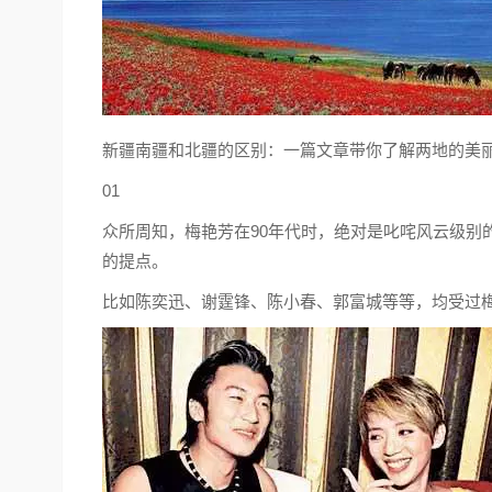
新疆南疆和北疆的区别：一篇文章带你了解两地的美
01
众所周知，梅艳芳在90年代时，绝对是叱咤风云级别
的提点。
比如陈奕迅、谢霆锋、陈小春、郭富城等等，均受过